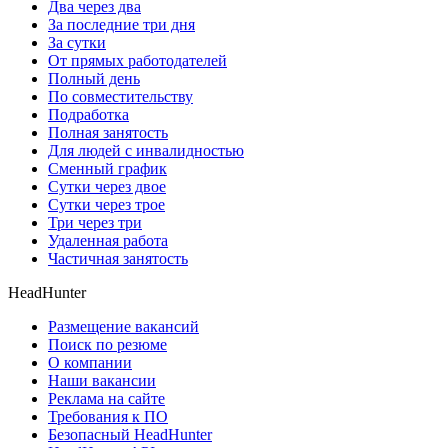
Два через два
За последние три дня
За сутки
От прямых работодателей
Полный день
По совместительству
Подработка
Полная занятость
Для людей с инвалидностью
Сменный график
Сутки через двое
Сутки через трое
Три через три
Удаленная работа
Частичная занятость
HeadHunter
Размещение вакансий
Поиск по резюме
О компании
Наши вакансии
Реклама на сайте
Требования к ПО
Безопасный HeadHunter