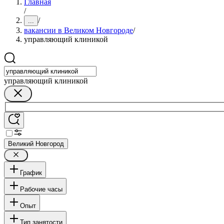
Главная
/
/
...
вакансии в Великом Новгороде
/
управляющий клиникой
управляющий клиникой
Великий Новгород
График
Рабочие часы
Опыт
Тип занятости