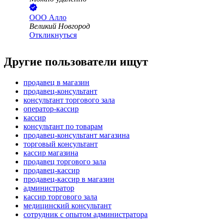
ООО
Алло
Великий Новгород
Откликнуться
Другие пользователи ищут
продавец в магазин
продавец-консультант
консультант торгового зала
оператор-кассир
кассир
консультант по товарам
продавец-консультант магазина
торговый консультант
кассир магазина
продавец торгового зала
продавец-кассир
продавец-кассир в магазин
администратор
кассир торгового зала
медицинский консультант
сотрудник с опытом администратора