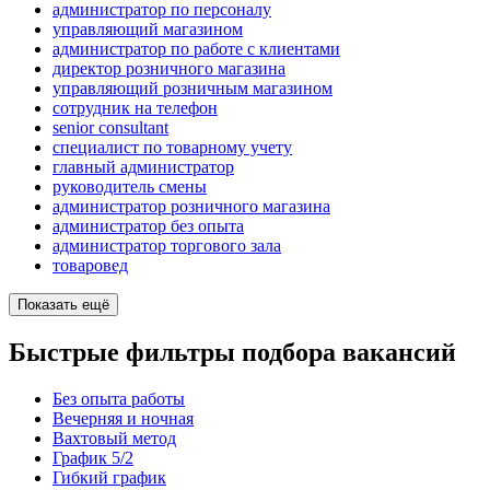
администратор по персоналу
управляющий магазином
администратор по работе с клиентами
директор розничного магазина
управляющий розничным магазином
сотрудник на телефон
senior consultant
специалист по товарному учету
главный администратор
руководитель смены
администратор розничного магазина
администратор без опыта
администратор торгового зала
товаровед
Показать ещё
Быстрые фильтры подбора вакансий
Без опыта работы
Вечерняя и ночная
Вахтовый метод
График 5/2
Гибкий график