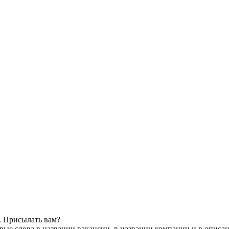
. Присылать вам?
ые слова в названии вакансии, в названии компании и в описа