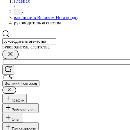
Главная
/
/
...
вакансии в Великом Новгороде
/
руководитель агентства
руководитель агентства
Великий Новгород
График
Рабочие часы
Опыт
Тип занятости