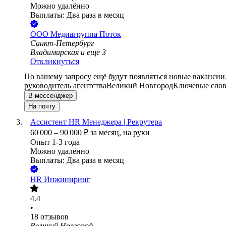
Можно удалённо
Выплаты: Два раза в месяц
ООО
Медиагруппа Поток
Санкт-Петербург
Владимирская
и еще
3
Откликнуться
По вашему запросу ещё будут появляться новые вакансии
руководитель агентства
Великий Новгород
Ключевые слов
В мессенджер
На почту
Ассистент HR Менеджера | Рекрутера
60 000
–
90 000
₽
за месяц,
на руки
Опыт 1-3 года
Можно удалённо
Выплаты: Два раза в месяц
HR Инжиниринг
4.4
•
18
отзывов
Великий Новгород