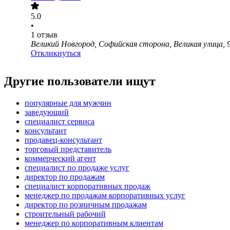
5.0
•
1
отзыв
Великий Новгород, Софийская сторона, Великая улица, 9
Откликнуться
Другие пользователи ищут
популярные для мужчин
заведующий
специалист сервиса
консультант
продавец-консультант
торговый представитель
коммерческий агент
специалист по продаже услуг
директор по продажам
специалист корпоративных продаж
менеджер по продажам корпоративных услуг
директор по розничным продажам
строительный рабочий
менеджер по корпоративным клиентам