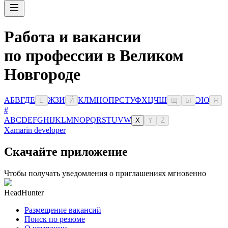
Работа и вакансии
по профессии в Великом
Новгороде
А
Б
В
Г
Д
Е
Ж
З
И
К
Л
М
Н
О
П
Р
С
Т
У
Ф
Х
Ц
Ч
Ш
Э
Ю
Ё
Й
Щ
Ы
Я
#
A
B
C
D
E
F
G
H
I
J
K
L
M
N
O
P
Q
R
S
T
U
V
W
X
Y
Z
Xamarin developer
Скачайте приложение
Чтобы получать уведомления о приглашениях мгновенно
HeadHunter
Размещение вакансий
Поиск по резюме