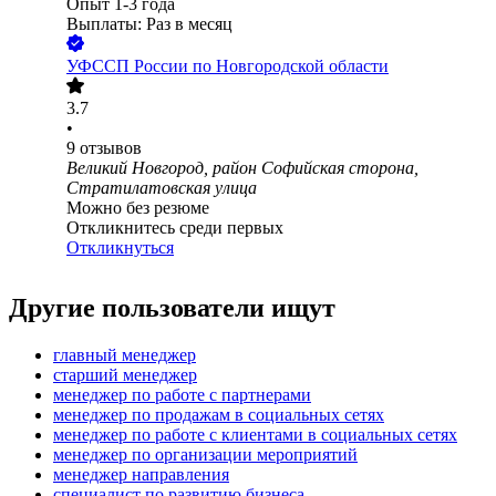
Опыт 1-3 года
Выплаты: Раз в месяц
УФССП России по Новгородской области
3.7
•
9
отзывов
Великий Новгород, район Софийская сторона,
Стратилатовская улица
Можно без резюме
Откликнитесь среди первых
Откликнуться
Другие пользователи ищут
главный менеджер
старший менеджер
менеджер по работе с партнерами
менеджер по продажам в социальных сетях
менеджер по работе с клиентами в социальных сетях
менеджер по организации мероприятий
менеджер направления
специалист по развитию бизнеса