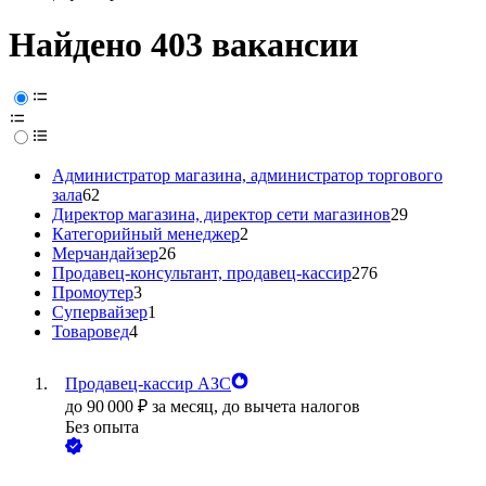
Найдено 403 вакансии
Администратор магазина, администратор торгового
зала
62
Директор магазина, директор сети магазинов
29
Категорийный менеджер
2
Мерчандайзер
26
Продавец-консультант, продавец-кассир
276
Промоутер
3
Супервайзер
1
Товаровед
4
Продавец-кассир АЗС
до
90 000
₽
за месяц,
до вычета налогов
Без опыта