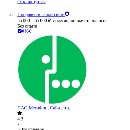
Откликнуться
Продавец в салон связи
55 000
–
65 000
₽
за месяц,
до вычета налогов
Без опыта
ПАО
МегаФон, Call-центр
4.3
•
5189
отзывов