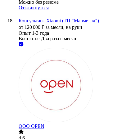
Можно без резюме
Откликнуться
Консультант Xiaomi (ТЦ "Мармелад")
от
120 000
₽
за месяц,
на руки
Опыт 1-3 года
Выплаты: Два раза в месяц
ООО
OPEN
4.6