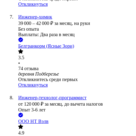
Откликнуться
Инженер-химик
39 000
–
42 000
₽
за месяц,
на руки
Без опыта
Выплаты: Два раза в месяц
Белгранкорм (Ясные Зори)
3.5
•
74
отзыва
деревня Подберезье
Откликнитесь среди первых
Откликнуться
Инженер-технолог-программист
от
120 000
₽
за месяц,
до вычета налогов
Опыт 3-6 лет
ООО
НТ Вэлв
4.9