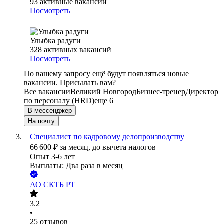
93
активные вакансии
Посмотреть
Улыбка радуги
328
активных вакансий
Посмотреть
По вашему запросу ещё будут появляться новые
вакансии. Присылать вам?
Все вакансии
Великий Новгород
Бизнес-тренер
Директор
по персоналу (HRD)
еще 6
В мессенджер
На почту
Специалист по кадровому делопроизводству
66 600
₽
за месяц,
до вычета налогов
Опыт 3-6 лет
Выплаты: Два раза в месяц
АО
СКТБ РТ
3.2
•
25
отзывов