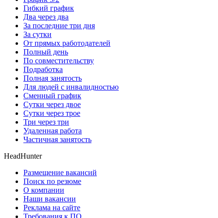
Гибкий график
Два через два
За последние три дня
За сутки
От прямых работодателей
Полный день
По совместительству
Подработка
Полная занятость
Для людей с инвалидностью
Сменный график
Сутки через двое
Сутки через трое
Три через три
Удаленная работа
Частичная занятость
HeadHunter
Размещение вакансий
Поиск по резюме
О компании
Наши вакансии
Реклама на сайте
Требования к ПО