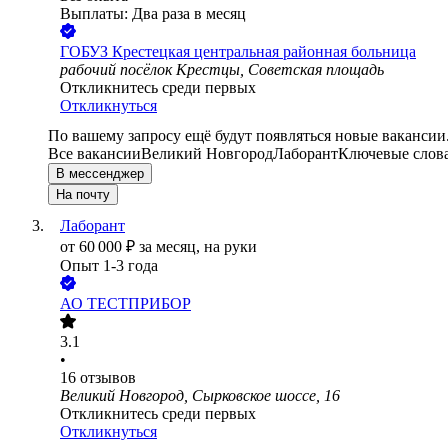
Выплаты: Два раза в месяц
ГОБУЗ Крестецкая центральная районная больница
рабочий посёлок Крестцы, Советская площадь
Откликнитесь среди первых
Откликнуться
По вашему запросу ещё будут появляться новые вакансии
Все вакансии
Великий Новгород
Лаборант
Ключевые слова
В мессенджер
На почту
Лаборант
от
60 000
₽
за месяц,
на руки
Опыт 1-3 года
АО
ТЕСТПРИБОР
3.1
•
16
отзывов
Великий Новгород, Сырковское шоссе, 16
Откликнитесь среди первых
Откликнуться