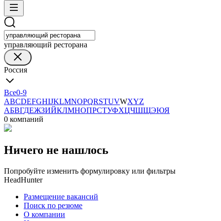
управляющий ресторана
Россия
Все
0-9
A
B
C
D
E
F
G
H
I
J
K
L
M
N
O
P
Q
R
S
T
U
V
W
X
Y
Z
А
Б
В
Г
Д
Е
Ж
З
И
Й
К
Л
М
Н
О
П
Р
С
Т
У
Ф
Х
Ц
Ч
Ш
Щ
Э
Ю
Я
0 компаний
Ничего не нашлось
Попробуйте изменить формулировку или фильтры
HeadHunter
Размещение вакансий
Поиск по резюме
О компании