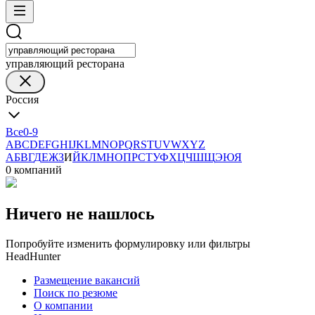
управляющий ресторана
Россия
Все
0-9
A
B
C
D
E
F
G
H
I
J
K
L
M
N
O
P
Q
R
S
T
U
V
W
X
Y
Z
А
Б
В
Г
Д
Е
Ж
З
И
Й
К
Л
М
Н
О
П
Р
С
Т
У
Ф
Х
Ц
Ч
Ш
Щ
Э
Ю
Я
0 компаний
Ничего не нашлось
Попробуйте изменить формулировку или фильтры
HeadHunter
Размещение вакансий
Поиск по резюме
О компании