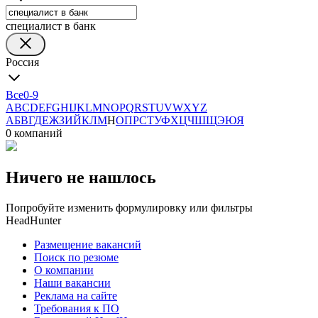
специалист в банк
Россия
Все
0-9
A
B
C
D
E
F
G
H
I
J
K
L
M
N
O
P
Q
R
S
T
U
V
W
X
Y
Z
А
Б
В
Г
Д
Е
Ж
З
И
Й
К
Л
М
Н
О
П
Р
С
Т
У
Ф
Х
Ц
Ч
Ш
Щ
Э
Ю
Я
0 компаний
Ничего не нашлось
Попробуйте изменить формулировку или фильтры
HeadHunter
Размещение вакансий
Поиск по резюме
О компании
Наши вакансии
Реклама на сайте
Требования к ПО