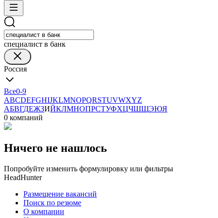
специалист в банк
Россия
Все
0-9
A
B
C
D
E
F
G
H
I
J
K
L
M
N
O
P
Q
R
S
T
U
V
W
X
Y
Z
А
Б
В
Г
Д
Е
Ж
З
И
Й
К
Л
М
Н
О
П
Р
С
Т
У
Ф
Х
Ц
Ч
Ш
Щ
Э
Ю
Я
0 компаний
Ничего не нашлось
Попробуйте изменить формулировку или фильтры
HeadHunter
Размещение вакансий
Поиск по резюме
О компании