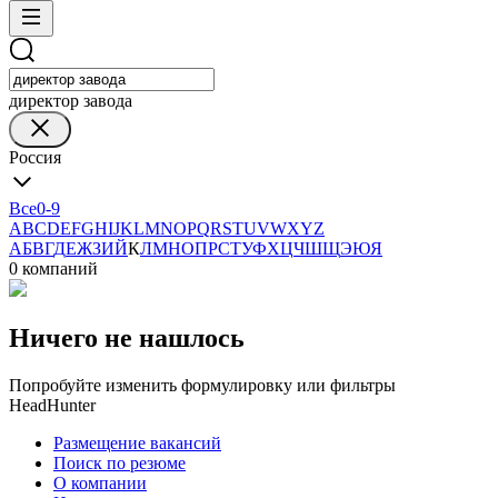
директор завода
Россия
Все
0-9
A
B
C
D
E
F
G
H
I
J
K
L
M
N
O
P
Q
R
S
T
U
V
W
X
Y
Z
А
Б
В
Г
Д
Е
Ж
З
И
Й
К
Л
М
Н
О
П
Р
С
Т
У
Ф
Х
Ц
Ч
Ш
Щ
Э
Ю
Я
0 компаний
Ничего не нашлось
Попробуйте изменить формулировку или фильтры
HeadHunter
Размещение вакансий
Поиск по резюме
О компании