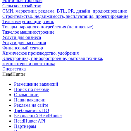
Розничная торговля
Сельское хозяйство
СМИ, маркетинг, реклама, BTL, PR, дизайн, продюсирование
Строительство, недвижимость, эксплуатация, проектирование
Телекоммуникации, связь
Товары народного потребления (непищевые)
Тяжелое машиностроение
Услуги для бизнеса
Услуги для населения
Финансовый сектор
Химическое производство, удобрения
Электроника, приборостроение, бытовая техника,
компьютеры и оргтехника
Энергетика
HeadHunter
Размещение вакансий
Поиск по резюме
О компании
Наши вакансии
Реклама на сайте
Требования к ПО
Безопасный HeadHunter
HeadHunter API
Партнерам