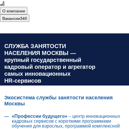
О компании
Вакансии
340
СЛУЖБА ЗАНЯТОСТИ
НАСЕЛЕНИЯ МОСКВЫ
—
крупный государственный
кадровый оператор и агрегатор
самых инновационных
HR‑сервисов
Экосистема службы занятости населения
Москвы
«Профессии будущего»
– центр инновационных
кадровых сервисов с короткими программами
обучения для взрослых, программой комплексной