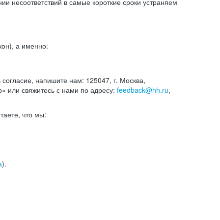
и несоответствий в самые короткие сроки устраняем
он), а именно:
ь согласие, напишите нам: 125047, г. Москва,
р» или свяжитесь с нами по адресу:
feedback@hh.ru
,
итаете, что мы:
а
).