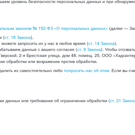
аем уровень безопасности персональных данных и при обнаружени
альным законом №
152-ФЗ
«О персональных данных»
(далее — Зак
м (
ст. 18 Закона
),
можете запросить их у нас в любое время (
ст. 14 Закона
),
абатываем данные с вашего согласия (
ст. 9 Закона
). Чтобы отозват
верской, 2-я Брестская улица, дом 48, помещ. 25, ООО «Хэдханте
ние обработки или возражение против обработки.
далить их самостоятельно либо
попросить нас об этом
. Если вы сч
ки данных или требование об ограничении обработки (
ст. 21 Закон