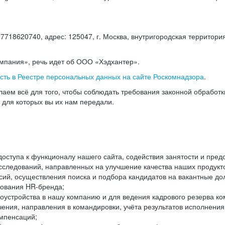
18620740, адрес: 125047, г. Москва, внутригородская территория
омпания», речь идет об ООО «Хэдхантер».
есть в Реестре персональных данных на сайте Роскомнадзора
.
аем всё для того, чтобы соблюдать требования законной обработ
, для которых вы их нам передали.
ступа к функционалу нашего сайта, содействия занятости и пред
следований, направленных на улучшение качества наших продуктов
ий, осуществления поиска и подбора кандидатов на вакантные дол
ования HR-бренда;
оустройства в нашу компанию и для ведения кадрового резерва ко
чения, направления в командировки, учёта результатов исполнени
омпенсаций;