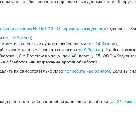
аем уровень безопасности персональных данных и при обнаружени
альным законом №
152-ФЗ
«О персональных данных»
(далее — Зак
м (
ст. 18 Закона
),
можете запросить их у нас в любое время (
ст. 14 Закона
),
абатываем данные с вашего согласия (
ст. 9 Закона
). Чтобы отозват
верской, 2-я Брестская улица, дом 48, помещ. 25, ООО «Хэдханте
ние обработки или возражение против обработки.
далить их самостоятельно либо
попросить нас об этом
. Если вы сч
ки данных или требование об ограничении обработки (
ст. 21 Закон