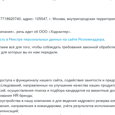
18620740, адрес: 125047, г. Москва, внутригородская территория
омпания», речь идет об ООО «Хэдхантер».
есть в Реестре персональных данных на сайте Роскомнадзора
.
аем всё для того, чтобы соблюдать требования законной обработ
, для которых вы их нам передали.
ступа к функционалу нашего сайта, содействия занятости и пред
следований, направленных на улучшение качества наших продуктов
ий, осуществления поиска и подбора кандидатов на вакантные дол
ования HR-бренда;
оустройства в нашу компанию и для ведения кадрового резерва ко
чения, направления в командировки, учёта результатов исполнени
омпенсаций;