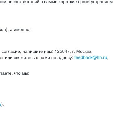
и несоответствий в самые короткие сроки устраняем
он), а именно:
ь согласие, напишите нам: 125047, г. Москва,
р» или свяжитесь с нами по адресу:
feedback@hh.ru
,
итаете, что мы:
а
).