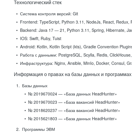
Технологический стек
Система контроля версий:
Git
Frontend:
TypeScript, Python 3.11, NodeJs, React, Redux, R
Backend:
Java 17 — 21, Python 3.11, Spring, Hibernate, Jac
IOS:
Swift, Ruby, Tuist
Android:
Kotlin, Kotlin Script (kts), Gradle Convention Plugi
Работа с данными:
PostgreSQL, Scylla, Redis, ClickHouse, 
Инфраструктура:
Nginx, Ansible, MinIo, Docker, Consul, G
Информация о правах на базы данных и программах
Базы данных
№ 2019670024 — «База данных HeadHunter»
№ 2019670023 — «База вакансий HeadHunter»
№ 2018620237 — «База вакансий HeadHunter»
№ 2015621803 — «База данных HeadHunter»
Программы ЭВМ